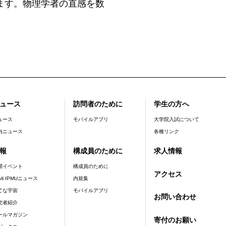
ます。物理学者の直感を数
ュース
訪問者のために
学生の方へ
ュース
モバイルアプリ
大学院入試について
内ニュース
各種リンク
報
構成員のために
求人情報
開イベント
構成員のために
アクセス
vli IPMUニュース
内規集
てな宇宙
モバイルアプリ
お問い合わせ
究者紹介
ールマガジン
寄付のお願い