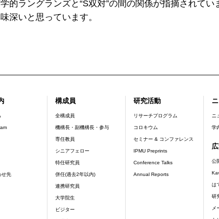
学的ラングランズと“S双対”の間の関係が指摘されてい
興味深いと思っています。
内
構成員
研究活動
ニ
er_main_menu
ら
全構成員
リサーチプログラム
ニ
ram
機構長・副機構長・参与
コロキウム
学
専任教員
セミナー & コンファレンス
広
シニアフェロー
IPMU Preprints
公
特任研究員
Conference Talks
Ka
わせ先
併任(過去2年以内)
Annual Reports
は
連携研究員
研
大学院生
メ
ビジター