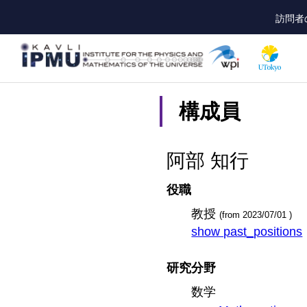
Skip
訪問者
to
he
main
content
構成員
阿部 知行
役職
教授
(from 2023/07/01 )
show past_positions
研究分野
数学