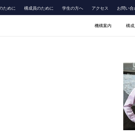
のために
構成員のために
学生の方へ
アクセス
お問い合
ader_main_menu_contact
機構案内
構成