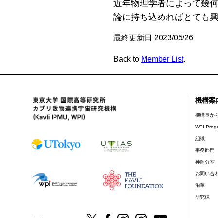
近年物理学者によって幾何
論に持ち込めればとても
最終更新日 2023/05/26
Back to
Member List
.
機構案
foot
機構長か
WPI Prog
組織
事務部門
神岡分室
お問い合
沿革
研究棟