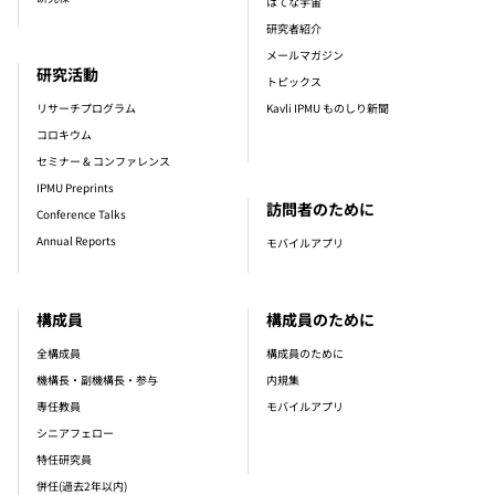
はてな宇宙
研究者紹介
メールマガジン
研究活動
トピックス
リサーチプログラム
Kavli IPMU ものしり新聞
コロキウム
セミナー & コンファレンス
IPMU Preprints
訪問者のために
Conference Talks
Annual Reports
モバイルアプリ
構成員
構成員のために
全構成員
構成員のために
機構長・副機構長・参与
内規集
専任教員
モバイルアプリ
シニアフェロー
特任研究員
併任(過去2年以内)