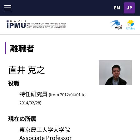
Skip
to
main
content
離職者
直井 克之
役職
特任研究員
(from 2012/04/01 to
2014/02/28)
現在の所属
東京農工大学大学院
Associate Professor