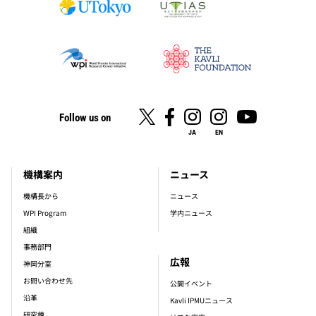
Follow us on
JA
EN
機構案内
ニュース
footer_main_menu
機構長から
ニュース
WPI Program
学内ニュース
組織
事務部門
広報
神岡分室
お問い合わせ先
公開イベント
沿革
Kavli IPMUニュース
研究棟