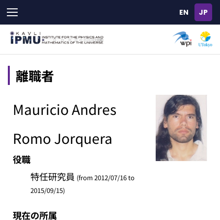
Skip
to
main
content
離職者
Mauricio Andres
Romo Jorquera
役職
特任研究員
(from 2012/07/16 to
2015/09/15)
現在の所属