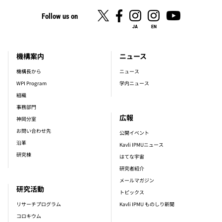
Follow us on
JA
EN
機構案内
ニュース
footer_main_menu
機構長から
ニュース
WPI Program
学内ニュース
組織
事務部門
広報
神岡分室
お問い合わせ先
公開イベント
沿革
Kavli IPMUニュース
研究棟
はてな宇宙
研究者紹介
メールマガジン
研究活動
トピックス
リサーチプログラム
Kavli IPMU ものしり新聞
コロキウム