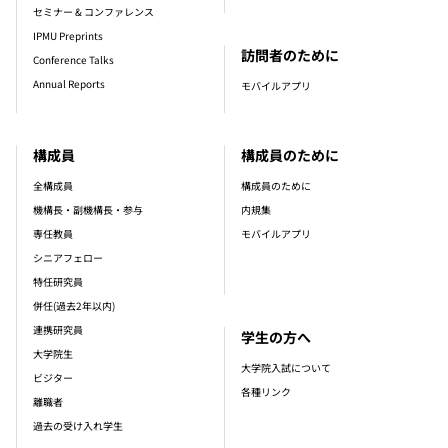
セミナー & コンファレンス
IPMU Preprints
訪問者のために
Conference Talks
Annual Reports
モバイルアプリ
構成員
構成員のために
全構成員
構成員のために
機構長・副機構長・参与
内規集
専任教員
モバイルアプリ
シニアフェロー
特任研究員
併任(過去2年以内)
連携研究員
学生の方へ
大学院生
大学院入試について
ビジター
各種リンク
離職者
過去の受け入れ学生