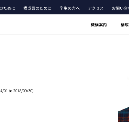
のために
構成員のために
学生の方へ
アクセス
お問い合
ader_main_menu_contact
機構案内
構成
4/01 to 2018/09/30)