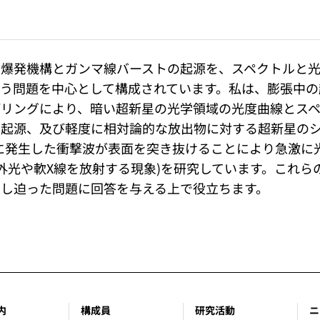
の爆発機構とガンマ線バーストの起源を、スペクトルと
う問題を中心として構成されています。私は、膨張中の
デリングにより、暗い超新星の光学領域の光度曲線とス
の起源、及び軽度に相対論的な放出物に対する超新星の
に発生した衝撃波が表面を突き抜けることにより急激に
外光や軟X線を放射する現象)を研究しています。これら
し迫った問題に回答を与える上で役立ちます。
内
構成員
研究活動
ニ