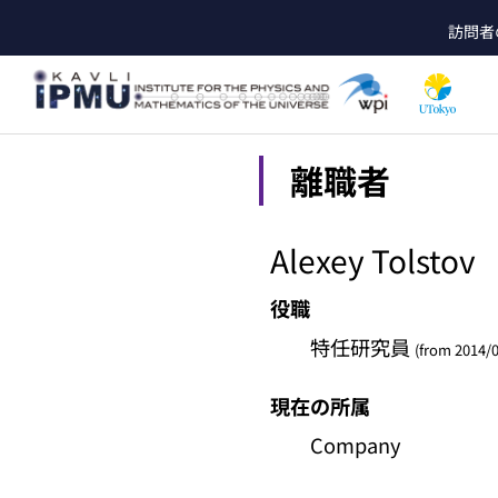
Skip
訪問者
to
he
main
content
離職者
Alexey Tolstov
役職
特任研究員
(from 2014/0
現在の所属
Company