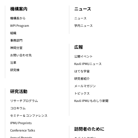
機構案内
ニュース
footer_main_menu
機構長から
ニュース
WPI Program
学内ニュース
組織
事務部門
広報
神岡分室
お問い合わせ先
公開イベント
沿革
Kavli IPMUニュース
研究棟
はてな宇宙
研究者紹介
メールマガジン
研究活動
トピックス
リサーチプログラム
Kavli IPMU ものしり新聞
コロキウム
セミナー & コンファレンス
IPMU Preprints
訪問者のために
Conference Talks
Annual Reports