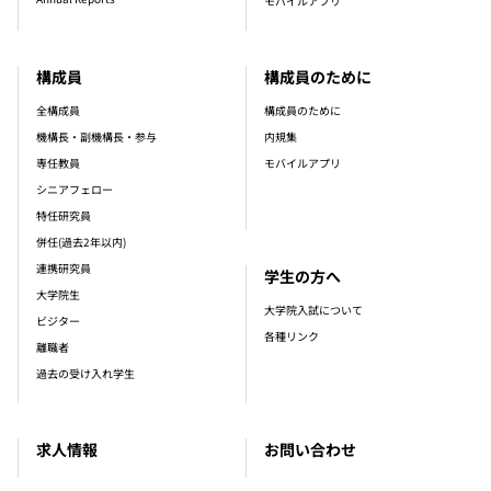
モバイルアプリ
構成員
構成員のために
全構成員
構成員のために
機構長・副機構長・参与
内規集
専任教員
モバイルアプリ
シニアフェロー
特任研究員
併任(過去2年以内)
連携研究員
学生の方へ
大学院生
大学院入試について
ビジター
各種リンク
離職者
過去の受け入れ学生
求人情報
お問い合わせ