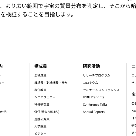
て、より広い範囲で宇宙の質量分布を測定し、そこから
論を検証することを目指します。
内
構成員
研究活動
ニ
er_main_menu
ら
全構成員
リサーチプログラム
ニ
ram
機構長・副機構長・参与
コロキウム
学
専任教員
セミナー & コンファレンス
広
シニアフェロー
IPMU Preprints
公
特任研究員
Conference Talks
Ka
わせ先
併任(過去2年以内)
Annual Reports
は
連携研究員
研
大学院生
メ
ビジター