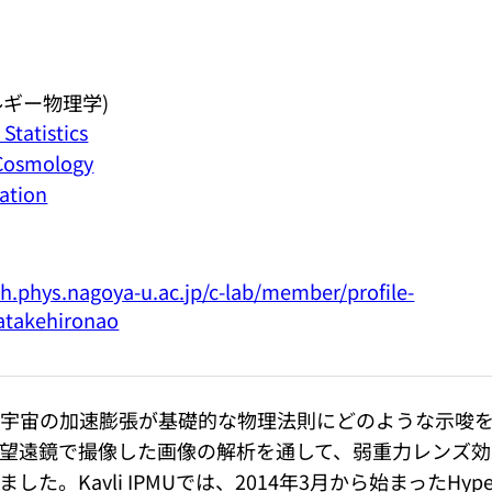
ルギー物理学)
Statistics
 Cosmology
ation
h.phys.nagoya-u.ac.jp/c-lab/member/profile-
takehironao
る宇宙の加速膨張が基礎的な物理法則にどのような示唆
は望遠鏡で撮像した画像の解析を通して、弱重力レンズ効
。Kavli IPMUでは、2014年3月から始まったHyper 