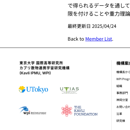
で得られるデータを通し
限を付けることや重力理
最終更新日 2025/04/24
Back to
Member List
.
機構案
foot
機構長か
WPI Prog
組織
事務部門
神岡分室
お問い合
沿革
研究棟