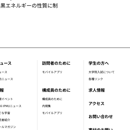
暗黒エネルギーの性質に制
ュース
訪問者のために
学生の方へ
ュース
モバイルアプリ
大学院入試について
内ニュース
各種リンク
報
構成員のために
求人情報
開イベント
構成員のために
アクセス
vli IPMUニュース
内規集
てな宇宙
モバイルアプリ
お問い合わせ
究者紹介
ールマガジン
寄付のお願い