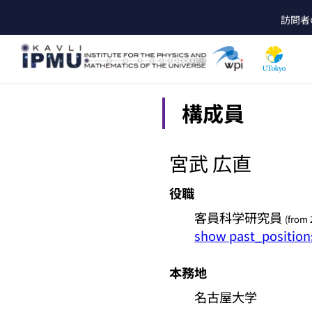
Skip
訪問者
to
he
main
content
構成員
宮武 広直
役職
客員科学研究員
(from 
show past_position
本務地
名古屋大学