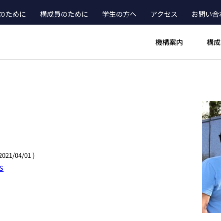
のために
構成員のために
学生の方へ
アクセス
お問い合
ader_main_menu_contact
機構案内
構成
2021/04/01 )
s