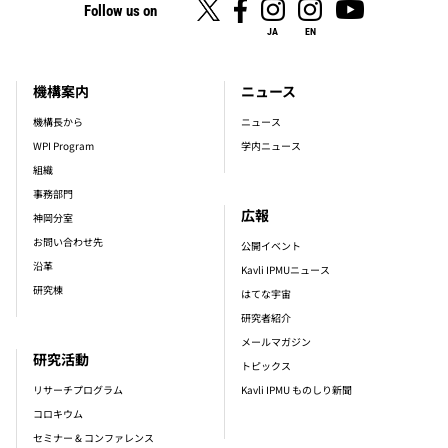
Follow us on
JA
EN
機構案内
ニュース
footer_main_menu
機構長から
ニュース
WPI Program
学内ニュース
組織
事務部門
広報
神岡分室
お問い合わせ先
公開イベント
沿革
Kavli IPMUニュース
研究棟
はてな宇宙
研究者紹介
メールマガジン
研究活動
トピックス
リサーチプログラム
Kavli IPMU ものしり新聞
コロキウム
セミナー & コンファレンス