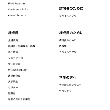
IPMU Preprints
訪問者のために
Conference Talks
Annual Reports
モバイルアプリ
構成員
構成員のために
全構成員
構成員のために
機構長・副機構長・参与
内規集
専任教員
モバイルアプリ
シニアフェロー
特任研究員
併任(過去2年以内)
連携研究員
学生の方へ
大学院生
大学院入試について
ビジター
各種リンク
離職者
過去の受け入れ学生