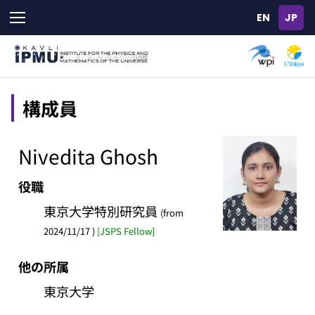
Skip
to
main
content
構成員
Nivedita Ghosh
役職
東京大学特別研究員
(from
2024/11/17 )
[JSPS Fellow]
他の所属
東京大学