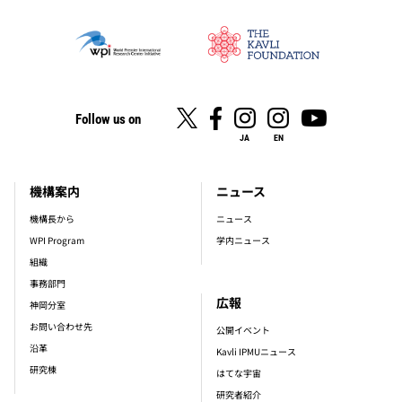
Follow us on
JA
EN
機構案内
ニュース
footer_main_menu
機構長から
ニュース
WPI Program
学内ニュース
組織
事務部門
広報
神岡分室
お問い合わせ先
公開イベント
沿革
Kavli IPMUニュース
研究棟
はてな宇宙
研究者紹介