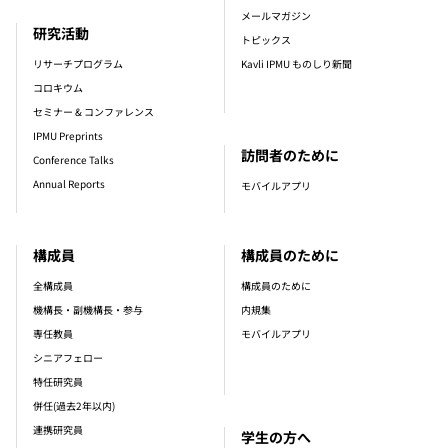
メールマガジン
研究活動
トピックス
リサーチプログラム
Kavli IPMU ものしり新聞
コロキウム
セミナー & コンファレンス
IPMU Preprints
訪問者のために
Conference Talks
Annual Reports
モバイルアプリ
構成員
構成員のために
全構成員
構成員のために
機構長・副機構長・参与
内規集
専任教員
モバイルアプリ
シニアフェロー
特任研究員
併任(過去2年以内)
連携研究員
学生の方へ