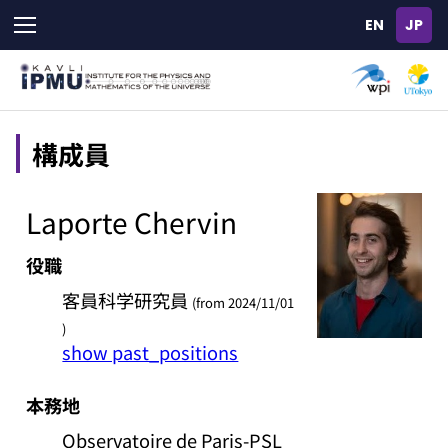
Skip
to
main
content
構成員
Laporte Chervin
役職
客員科学研究員
(from 2024/11/01
)
show past_positions
本務地
Observatoire de Paris-PSL