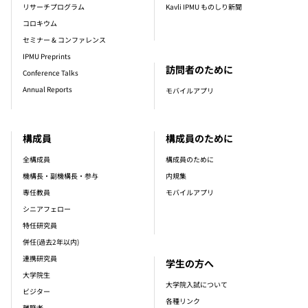
リサーチプログラム
Kavli IPMU ものしり新聞
コロキウム
セミナー & コンファレンス
IPMU Preprints
訪問者のために
Conference Talks
Annual Reports
モバイルアプリ
構成員
構成員のために
全構成員
構成員のために
機構長・副機構長・参与
内規集
専任教員
モバイルアプリ
シニアフェロー
特任研究員
併任(過去2年以内)
連携研究員
学生の方へ
大学院生
大学院入試について
ビジター
各種リンク
離職者