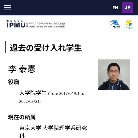
Skip
to
main
content
過去の受け入れ学生
李 泰憲
役職
大学院学生
(from 2017/04/01 to
2022/03/31)
現在の所属
東京大学 大学院理学系研究
科