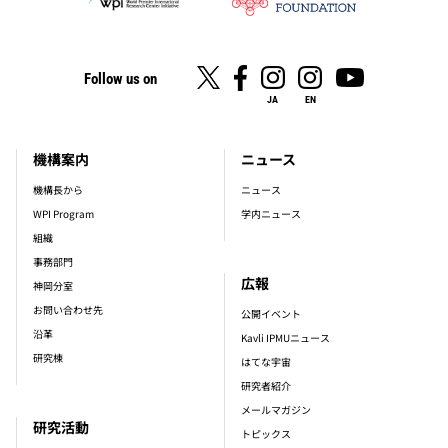
Follow us on
JA
EN
機構案内
ニュース
footer_main_menu
機構長から
ニュース
WPI Program
学内ニュース
組織
事務部門
広報
神岡分室
お問い合わせ先
公開イベント
沿革
Kavli IPMUニュース
研究棟
はてな宇宙
研究者紹介
メールマガジン
研究活動
トピックス